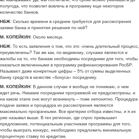
полугода, что позволит вовлечь в программу еще некоторое
количество банков.
НБЖ
: Сколько времени в среднем требуется для рассмотрения
заявки банка и принятия решения по ней?
М. КОПЕЙКИН
: Около месяца.
НБЖ
: То есть заявления о том, что это -очень длительный процесс,
преувеличены? Так же как, по-видимому, слухами являются и
жалобы на то, что банкам необходимы посредники для того, чтобы
оказаться включенными в программу рефинансирования РосБР.
Называют даже конкретные цифры – 5% от суммы выделенных
банку средств в качестве «бонуса» посреднику.
М. КОПЕЙКИН
: В данном случае я вообще не понимаю, о чем
идет речь. Никакие посредники программой не предусмотрены, и
на каком этапе они могут возникнуть – тоже непонятно. Процедура
подачи заявок и процедура их рассмотрения являются
максимально прозрачными. Все критерии отбора известны, и я их
уже называл выше. В тех регионах, где спрос превышает
предложение, потенциальным участникам программы для того,
чтобы выиграть конкурс, необходимо предложить минимальную
процентную ставку по кредитам.