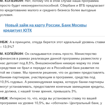
М. КОПЕЙКИН
: Нет, потому что в этом случае наша программа
просто будет неконкурентоспособной. Сбербанк и ВТБ предлагают
по кредитованию малого и среднего бизнеса более выгодные
условия.
Новый займ на карту России. Банк Москвы
кредитует ЮТК
НБЖ
: А в принципе, откуда берется этот идеальный уровень ставки
– 13,5%?
М. КОПЕЙКИН
: Он складывается очень просто. Министерство
финансов в рамках реализации данной программы разместило у
нас депозит под 8,5%, Внешэкономбанк никакую маржу по этим
средствам не брал и передал их в Российский банк развития по
той же ставке. Мы приняли решение, что он должен предоставлять
банкам-партнерам, участвующим в программе, средства под
10,5% годовых. А рекомендуемая маржа, которую банки-партнеры
могут устанавливать, предоставляя конечным заемщикам кредиты,
не должна, с нашей точки зрения, превышать 3%.
НБЖ
: Интересно то, что, когда вы установили ставку по вашей
программе на уровне 10,5%, вы «обогнали» Центральный банк, у