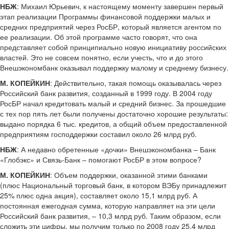
НБЖ
: Михаил Юрьевич, к настоящему моменту завершен первый
этап реализации Программы финансовой поддержки малых и
средних предприятий через РосБР, который является агентом по
ее реализации. Об этой программе часто говорят, что она
представляет собой принципиально новую инициативу российских
властей. Это не совсем понятно, если учесть, что и до этого
Внешэкономбанк оказывал поддержку малому и среднему бизнесу.
М. КОПЕЙКИН
: Действительно, такая помощь оказывалась через
Российский банк развития, созданный в 1999 году. В 2004 году
РосБР начал кредитовать малый и средний бизнес. За прошедшие
с тех пор пять лет были получены достаточно хорошие результаты:
выдано порядка 6 тыс. кредитов, а общий объем предоставленной
предприятиям господдержки составил около 26 млрд руб.
НБЖ
: А недавно обретенные «дочки» Внешэкономбанка – Банк
«Глобэкс» и Связь-Банк – помогают РосБР в этом вопросе?
М. КОПЕЙКИН
: Объем поддержки, оказанной этими банками
(плюс Национальный торговый банк, в котором ВЭБу принадлежит
25% плюс одна акция), составляет около 15,1 млрд руб. А
постоянная ежегодная сумма, которую направляет на эти цели
Российский банк развития, – 10,3 млрд руб. Таким образом, если
сложить эти цифры, мы получим только по 2008 году 25,4 млрд