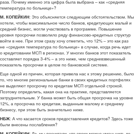
раза. Почему именно эта цифра была выбрана – как «средняя
температура по больнице»?
М. КОПЕЙКИН
: Это объясняется следующим обстоятельством. Мы
хотели, чтобы максимальное число банков, кредитующих малый и
средний бизнес, могли участвовать в программе. Повышение
уровня просрочки позволило ряду финансово-кредитных структур
войти в нее. При этом сразу хочу отметить, что 12% – это как раз
не «средняя температура по больнице» в случае, когда речь идет
о кредитовании МСП в регионах. У многих банков этот показатель
составляет порядка 3-4% – а это ниже, чем средневзвешенный
показатель просрочки в целом по банковской системе.
Еще одной из причин, которая привела нас к этому решению, было
то, что многие региональные банки в своих кредитных портфелях
не выделяют просрочку по кредитам МСП отдельной строкой.
Поэтому определить, какая она на практике, представляется
затруднительным. У банка может быть общая просрочка на уровне
12%, а просрочка по кредитам, выданным малому и среднему
бизнесу, при этом быть значительно ниже.
НБЖ
: А что касается сроков предоставления кредитов? Здесь тоже
были внесены послабления?
М. КОПЕЙКИН
: Да, мы посчитали, что сроки можно уменьшить до