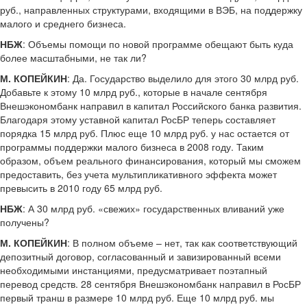
руб., направленных структурами, входящими в ВЭБ, на поддержку
малого и среднего бизнеса.
НБЖ
: Объемы помощи по новой программе обещают быть куда
более масштабными, не так ли?
М. КОПЕЙКИН
: Да. Государство выделило для этого 30 млрд руб.
Добавьте к этому 10 млрд руб., которые в начале сентября
Внешэкономбанк направил в капитал Российского банка развития.
Благодаря этому уставной капитал РосБР теперь составляет
порядка 15 млрд руб. Плюс еще 10 млрд руб. у нас остается от
программы поддержки малого бизнеса в 2008 году. Таким
образом, объем реального финансирования, который мы сможем
предоставить, без учета мультипликативного эффекта может
превысить в 2010 году 65 млрд руб.
НБЖ
: А 30 млрд руб. «свежих» государственных вливаний уже
получены?
М. КОПЕЙКИН
: В полном объеме – нет, так как соответствующий
депозитный договор, согласованный и завизированный всеми
необходимыми инстанциями, предусматривает поэтапный
перевод средств. 28 сентября Внешэкономбанк направил в РосБР
первый транш в размере 10 млрд руб. Еще 10 млрд руб. мы