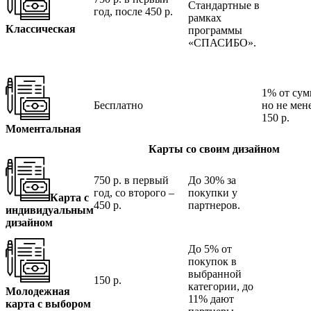
Стандартные в
год, после 450 р.
рамках
Классическая
программы
«СПАСИБО».
1% от сум
Бесплатно
но не мен
150 р.
Моментальная
Карты со своим дизайном
750 р. в первый
До 30% за
год, со второго –
покупки у
Карта с
450 р.
партнеров.
индивидуальным
дизайном
До 5% от
покупок в
выбранной
150 р.
категории, до
Молодежная
11% дают
карта с выбором