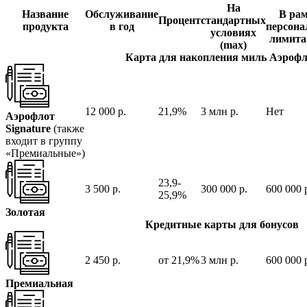
На
Название
Обслуживание
В ра
Процент
стандартных
продукта
в год
персона
условиях
лимита
(max)
Карта для накопления миль Аэрофл
12 000 р.
21,9%
3 млн р.
Нет
Аэрофлот
Signature
(также
входит в группу
«Премиальные»)
23,9-
3 500 р.
300 000 р.
600 000 
25,9%
Золотая
Кредитные карты для бонусов
2 450 р.
от 21,9%
3 млн р.
600 000 
Премиальная