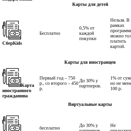
Карты для детей
Нельзя. В
рамках
0,5% от
программ
Бесплатно
каждой
можно то
покупки
платить
СберKids
картой.
Карты для иностранцев
Первый год – 750
1% от сум
До 30% у
р., со второго – 450
но не мен
Карта
партнеров.
р.
100 р.
иностранного
гражданина
Виртуальные карты
До 30% у
Не
бесплатно
партнеров.
предусмот