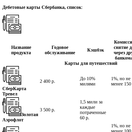
Дебетовые карты Сбербанка, список
:
Комисси
Название
Годовое
снятие д
Кэшбэк
продукта
обслуживание
через др
банком
Карты для путешествий
До 10%
1%, но не
2 400 р.
милями
менее 150 
СберКарта
Тревел
1,5 мили за
каждые
3 500 р.
потраченные
Золотая
60 р.
Аэрофлот
1%, но не
менее 100 