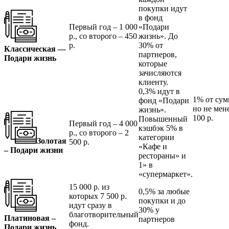
покупки идут
в фонд
Первый год – 1 000
«Подари
р., со второго – 450
жизнь». До
р.
30% от
Классическая —
партнеров,
Подари жизнь
которые
зачисляются
клиенту.
0,3% идут в
1% от сум
фонд «Подари
но не мен
жизнь».
100 р.
Повышенный
Первый год – 4 000
кэшбэк 5% в
р., со второго – 2
категории
Золотая
500 р.
«Кафе и
– Подари жизни
рестораны» и
1» в
«супермаркет».
15 000 р. из
0,5% за любые
которых 7 500 р.
покупки и до
идут сразу в
30% у
благотворительный
Платиновая –
партнеров
фонд.
Подари жизнь