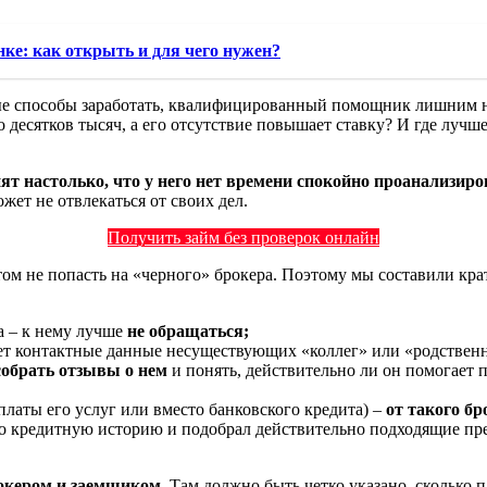
ке: как открыть и для чего нужен?
ые способы заработать, квалифицированный помощник лишним не
 десятков тысяч, а его отсутствие повышает ставку? И где лучше
нят настолько, что у него нет времени спокойно проанализир
ожет не отвлекаться от своих дел.
Получить займ без проверок онлайн
ом не попасть на «черного» брокера. Поэтому мы составили кратк
а – к нему лучше
не обращаться;
дает контактные данные несуществующих «коллег» или «родствен
собрать отзывы о нем
и понять, действительно ли он помогает п
платы его услуг или вместо банковского кредита) –
от такого б
го кредитную историю и подобрал действительно подходящие пр
рокером и заемщиком
. Там должно быть четко указано, сколько п