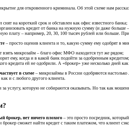
рикрытие для откровенного криминала. Об этой схеме нам расска
 снят на короткий срок и обставлен как офис известного банка;
 организовать кредит от банка на нужную сумму (и даже больше
ую плату – например, 20, 30, 100 тысяч рублей или больше. Пр
те
– просто оценив клиента и то, какую сумму ему одобрят в м
ют взять микрозайм – благо офис МФО находится тут же рядом;
орит ему, когда и в какой банк подойти за одобренным кредитом
акого кредита ей не одобрили. А «брокер» уже несколько дней как
частвует в схеме
– микрозаймы в России одобряются настолько ле
 как и с любого другого клиента.
и за услугу, которую не собираются оказывать. Но так как моше
м?
й брокер, нет ничего плохого
– это просто посредник, который
 брокер сможет найти кредит с таким платежом, что клиент сэк