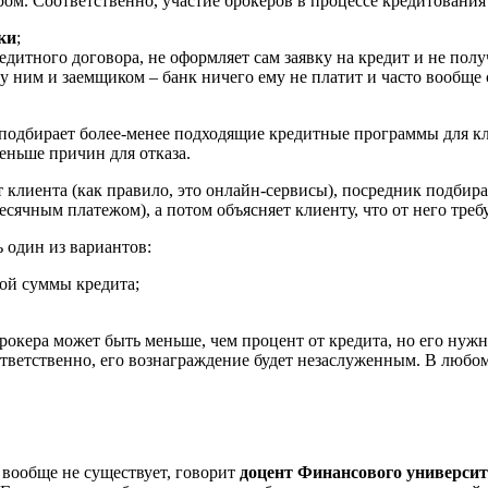
ом. Соответственно, участие брокеров в процессе кредитования
ки
;
едитного договора, не оформляет сам заявку на кредит и не полу
 ним и заемщиком – банк ничего ему не платит и часто вообще с
н подбирает более-менее подходящие кредитные программы для к
меньше причин для отказа.
т клиента (как правило, это онлайн-сервисы), посредник подбира
чным платежом), а потом объясняет клиенту, что от него требуе
 один из вариантов:
ной суммы кредита;
кера может быть меньше, чем процент от кредита, но его нужно 
оответственно, его вознаграждение будет незаслуженным. В любо
 вообще не существует, говорит
доцент Финансового университ