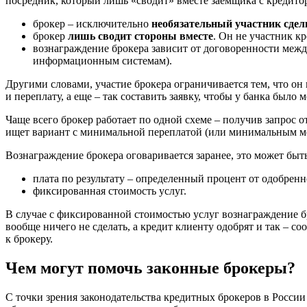
посредник, который лишь «сводит» вместе заемщика с кредитор
брокер – исключительно
необязательный участник сдел
брокер
лишь сводит стороны вместе
. Он не участник кр
вознаграждение брокера зависит от договоренности между
информационным системам).
Другими словами, участие брокера ограничивается тем, что о
и переплату, а еще – так составить заявку, чтобы у банка было 
Чаще всего брокер работает по одной схеме – получив запрос о
ищет вариант с минимальной переплатой (или минимальным меся
Вознаграждение брокера оговаривается заранее, это может быть
плата по результату – определенный процент от одобрен
фиксированная стоимость услуг.
В случае с фиксированной стоимостью услуг вознаграждение бро
вообще ничего не сделать, а кредит клиенту одобрят и так – с
к брокеру.
Чем могут помочь законные брокеры?
С точки зрения законодательства кредитных брокеров в России