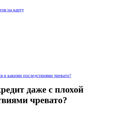
тов на карту
ся и какими последствиями чревато?
редит даже с плохой
твиями чревато?