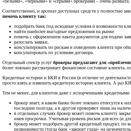
«белыми», «черными» и «серыми» брокерами – очень размыта. Г
Соответственно, и арсенал доступных средств у полностью за
помочь клиенту так:
подобрать банк под исходные условия и возможности кли
найти наиболее выгодные предложения на рынке
помочь с оформлением пакета документов для подачи зая
разослать заявки,
консультировать по рискам и поведению клиента при общ
консультировать по условиям договора.
Отдельный спектр услуг
брокеры предлагают для «проблем
более лояльно рассматривает финансовое состояние клиента, по
Кредитные истории и БКИ в России (в отличие от деятельности
просто взять и изменить кредитную историю клиента. А раз КИ
Тем не менее, для клиентов даже с испорченными кредитными
брокер знает, в каком банке более лояльно отнесутся к 
последние полгода, а в другом проверяют лишь на наличи
в отдельных случаях брокер может помочь клиенту закры
имея просрочки. Учитывая уровень рисков для всех (и для 
брокер может подобрать другой кредитный продукт, по к
недвижимости (тогда банк «закроет глаза» на незначител