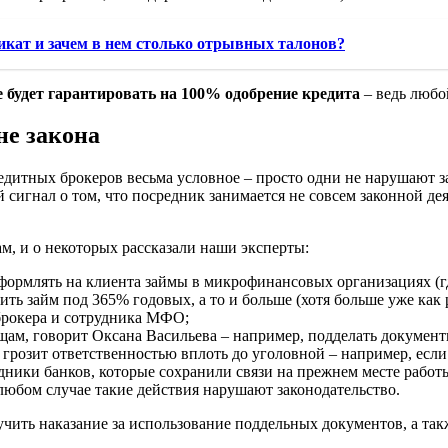
икат и зачем в нем столько отрывных талонов?
е будет гарантировать на 100% одобрение кредита
– ведь любой
не закона
дитных брокеров весьма условное – просто одни не нарушают за
 сигнал о том, что посредник занимается не совсем законной де
м, и о некоторых рассказали наши эксперты:
формлять на клиента займы в микрофинансовых организациях (г
ть займ под 365% годовых, а то и больше (хотя больше уже как 
 брокера и сотрудника МФО;
ам, говорит Оксана Васильева – например, подделать документы
 грозит ответственностью вплоть до уголовной – например, ес
дники банков, которые сохранили связи на прежнем месте работы
 любом случае такие действия нарушают законодательство.
чить наказание за использование поддельных документов, а такж