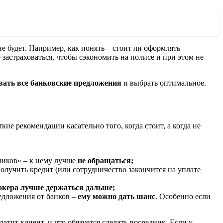
 будет. Например, как понять – стоит ли оформлять
 застраховаться, чтобы сэкономить на полисе и при этом не
овать все банковские предложения
и выбрать оптимальное.
ие рекомендации касательно того, когда стоит, а когда не
ников» – к нему лучше
не обращаться;
олучить кредит (или сотрудничество закончится на уплате
рокера лучше держаться дальше;
едложения от банков –
ему можно дать шанс
. Особенно если
латит клиент, и что обязуется сделать посредник. Если у