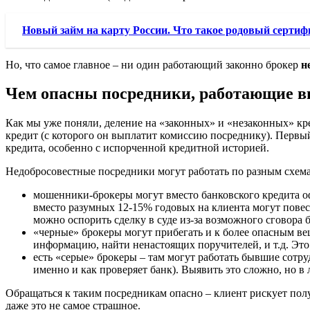
Новый займ на карту России. Что такое родовый сертиф
Но, что самое главное – ни один работающий законно брокер
н
Чем опасны посредники, работающие в
Как мы уже поняли, деление на «законных» и «незаконных» кре
кредит (с которого он выплатит комиссию посреднику). Первый
кредита, особенно с испорченной кредитной историей.
Недобросовестные посредники могут работать по разным схема
мошенники-брокеры могут вместо банковского кредита о
вместо разумных 12-15% годовых на клиента могут повеси
можно оспорить сделку в суде из-за возможного сговора
«черные» брокеры могут прибегать и к более опасным вещ
информацию, найти ненастоящих поручителей, и т.д. Это
есть «серые» брокеры – там могут работать бывшие сотру
именно и как проверяет банк). Выявить это сложно, но в
Обращаться к таким посредникам опасно – клиент рискует полу
даже это не самое страшное.