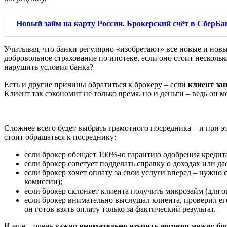
Новый займ на карту России. Брокерский счёт в СберБан
Учитывая, что банки регулярно «изобретают» все новые и нов
добровольное страхование по ипотеке, если оно стоит несколько
нарушить условия банка?
Есть и другие причины обратиться к брокеру – если
клиент за
Клиент так сэкономит не только время, но и деньги – ведь он м
Сложнее всего будет выбрать грамотного посредника – и при эт
стоит обращаться к посреднику:
если брокер обещает 100%-ю гарантию одобрения кредит
если брокер советует подделать справку о доходах или 
если брокер хочет оплату за свои услуги вперед – нужно
комиссии);
если брокер склоняет клиента получить микрозайм (для о
если брокер внимательно выслушал клиента, проверил е
он готов взять оплату только за фактический результат.
И еще – очень важно
внимательно изучить договор между б