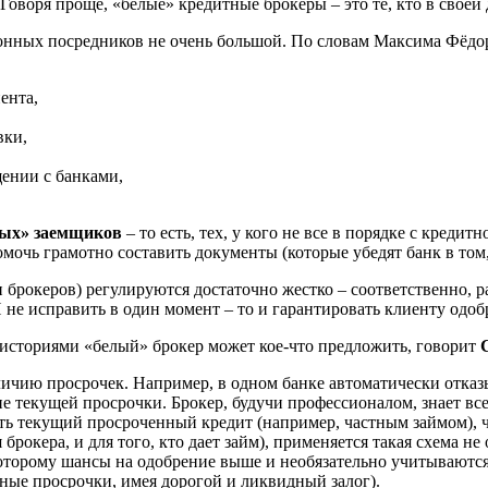
оворя проще, «белые» кредитные брокеры – это те, кто в своей 
конных посредников не очень большой. По словам Максима Фёдо
ента,
вки,
ении с банками,
ных» заемщиков
– то есть, тех, у кого не все в порядке с креди
мочь грамотно составить документы (которые убедят банк в том,
 брокеров) регулируются достаточно жестко – соответственно, р
 не исправить в один момент – то и гарантировать клиенту одоб
 историями «белый» брокер может кое-что предложить, говорит
наличию просрочек. Например, в одном банке автоматически отка
е текущей просрочки. Брокер, будучи профессионалом, знает вс
ть текущий просроченный кредит (например, частным займом), 
брокера, и для того, кто дает займ), применяется такая схема не 
оторому шансы на одобрение выше и необязательно учитываются
ьные просрочки, имея дорогой и ликвидный залог).