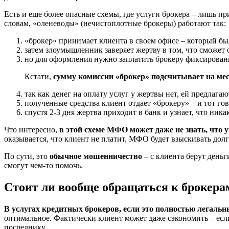
Есть и еще более опасные схемы, где услуги брокера – лишь п
словам, «оленеводы» (нечистоплотные брокеры) работают так:
«брокер» принимает клиента в своем офисе – который был
затем злоумышленник заверяет жертву в том, что сможет
но для оформления нужно заплатить брокеру фиксированн
Кстати,
сумму комиссии «брокер» подсчитывает на мес
так как денег на оплату услуг у жертвы нет, ей предлага
полученные средства клиент отдает «брокеру» – и тот гов
спустя 2-3 дня жертва приходит в банк и узнает, что ник
Что интересно,
в этой схеме МФО может даже не знать, что у
оказывается, что клиент не платит, МФО будет взыскивать долг
По сути, это
обычное мошенничество
– с клиента берут деньг
смогут чем-то помочь.
Стоит ли вообще обращаться к брокера
В услугах кредитных брокеров, если это полностью легальны
оптимальное. Фактически клиент может даже сэкономить – если
посреднику.