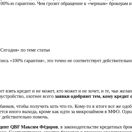
100%-ю гарантию. Чем грозит обращение к «черным» брокерам и
Сегодня» по теме статьи
пись «100% гарантия», это точно не соответствует действительн
чет взять кредит и не может, кто может и не хочет, и те, чьи же
устройство, охотнее всего
заявки одобряют тем, кому кредит о
анков, чтобы получить хоть что-то. Кому-то в итоге все же одо
остается иного выхода, кроме как идти за микрозаймом в МФО. О
т действительно помочь.
идент QBF Максим Фёдоров
, в законодательстве кредитных брок