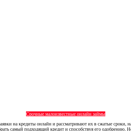
Срочные малоизвестные онлайн займы
аявки на кредиты онлайн и рассматривают их в сжатые сроки, н
брать самый подходящий кредит и способствуя его одобрению. Н