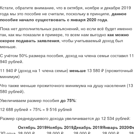
Кстати, обратите внимание, что в октября, ноябре и декабре 2019
года мы это пособие не считали, поскольку в принципе,
данное
пособие начало существовать с января 2020 года
.
Пока нет дополнительных разъяснений, но если всё будет именно
так, как мы показали в примере, то всем нам выгодно
как можно
скорее подавать заявления
, чтобы учитываемый доход был
меньше.
С учётом 50% размера пособия, доход на члена семьи составил 11
940 рублей.
11 940 ₽ (доход на 1 члена семьи)
меньше
13 580 ₽ (прожиточный
минимум)
Что также меньше прожиточного минимума на душу населения (13
580 рублей).
Увеличиваем размер пособия
до 75%
:
12 688 рублей × 75% = 9 516 рублей
Размер среднедушевого дохода увеличивается до 12 534 рублей:
Октябрь 2019
Ноябрь 2019
Декабрь 2019
Январь 2020
Фе
ЗП отца
28 000 ₽
28 000 ₽
28 000 ₽
28 000 ₽
28