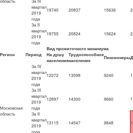
область
За III
квартал
19740
20837
15636
2
2019
года
За II
квартал
19755
20824
15624
2
2019
года
Вид прожиточного минимума
Регион
Период
На душу
Трудоспособное
Пенсионеры
Д
населения
население
За IV
квартал
12272
13598
9240
1
2019
года
За III
квартал
1
12897
14300
9660
2019
Московская
года
область
За II
квартал
13115
14547
9848
1
2019
года