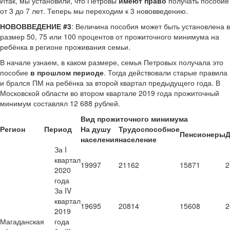
Итак, мы установили, что Петровы
имеют право
получать пособие
от 3 до 7 лет. Теперь мы переходим к 3 нововведению.
НОВОВВЕДЕНИЕ #3
: Величина пособия может быть установлена в
размер 50, 75 или 100 процентов от прожиточного минимума на
ребёнка в регионе проживания семьи.
В начале узнаем, в каком размере, семья Петровых получала это
пособие
в прошлом периоде
. Тогда действовали старые правила
и брался ПМ на ребёнка за второй квартал предыдущего года. В
Московской области во втором квартале 2019 года прожиточный
минимум составлял 12 688 рублей.
Вид прожиточного минимума
Регион
Период
На душу
Трудоспособное
Пенсионеры
Д
населения
население
За I
квартал
19997
21162
15871
2
2020
года
За IV
квартал
19695
20814
15608
2
2019
Магаданская
года