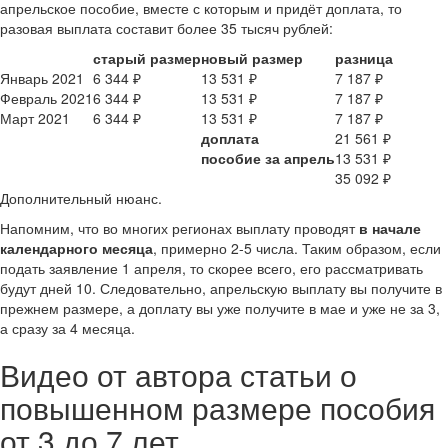
апрельское пособие, вместе с которым и придёт доплата, то
разовая выплата составит более 35 тысяч рублей:
старый размер
новый размер
разница
Январь 2021
6 344 ₽
13 531 ₽
7 187 ₽
Февраль 2021
6 344 ₽
13 531 ₽
7 187 ₽
Март 2021
6 344 ₽
13 531 ₽
7 187 ₽
доплата
21 561 ₽
пособие за апрель
13 531 ₽
35 092 ₽
Дополнительный нюанс.
Напомним, что во многих регионах выплату проводят
в начале
календарного месяца
, примерно 2-5 числа. Таким образом, если
подать заявление 1 апреля, то скорее всего, его рассматривать
будут дней 10. Следовательно, апрельскую выплату вы получите в
прежнем размере, а доплату вы уже получите в мае и уже не за 3,
а сразу за 4 месяца.
Видео от автора статьи о
повышенном размере пособия
от 3 до 7 лет