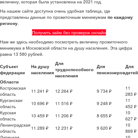
величину, которая была установлена на 2021 год.
На нашем сайте доступна очень удобная таблица, где
представлены данные по прожиточным минимумам
по каждому
региону
.
Получить займ без проверок онлайн
Нам же здесь необходимо посмотреть величину прожиточного
минимума в Московской области на душу населения. Эта цифра
равна 13 580 рублей.
Для
Субъект
На душу
Для
Для
трудоспособного
федерации
населения
пенсионеров
детей
населения
Области
Костромская
11
11 241 ₽
12 264 ₽
9 734 ₽
область
283 ₽
Курганская
11
10 696 ₽
11 516 ₽
9 248 ₽
область
452 ₽
Курская
10
10 459 ₽
11 206 ₽
8 655 ₽
область
627 ₽
Ленинградская
10
11 289 ₽
12 231 ₽
9 620 ₽
область
869 ₽
Липецкая
10