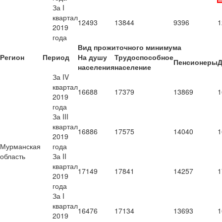
За I
квартал
12493
13844
9396
1
2019
года
Вид прожиточного минимума
Регион
Период
На душу
Трудоспособное
Пенсионеры
Д
населения
население
За IV
квартал
16688
17379
13869
1
2019
года
За III
квартал
16886
17575
14040
1
2019
Мурманская
года
область
За II
квартал
17149
17841
14257
1
2019
года
За I
квартал
16476
17134
13693
1
2019