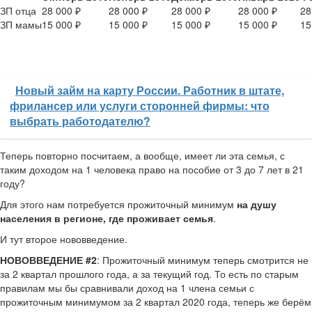
ЗП отца
28 000 ₽
28 000 ₽
28 000 ₽
28 000 ₽
28
ЗП мамы
15 000 ₽
15 000 ₽
15 000 ₽
15 000 ₽
15
Новый займ на карту России. Работник в штате,
фрилансер или услуги сторонней фирмы: что
выбрать работодателю?
Теперь повторно посчитаем, а вообще, имеет ли эта семья, с
таким доходом на 1 человека право на пособие от 3 до 7 лет в 21
году?
Для этого нам потребуется прожиточный минимум
на душу
населения в регионе, где проживает семья
.
И тут второе нововведение.
НОВОВВЕДЕНИЕ #2
: Прожиточный минимум теперь смотрится не
за 2 квартал прошлого года, а за текущий год. То есть по старым
правилам мы бы сравнивали доход на 1 члена семьи с
прожиточным минимумом за 2 квартал 2020 года, теперь же берём