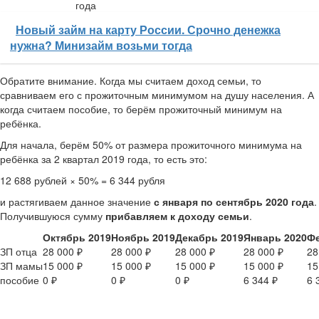
года
Новый займ на карту России. Срочно денежка
нужна? Минизайм возьми тогда
Обратите внимание. Когда мы считаем доход семьи, то
сравниваем его с прожиточным минимумом на душу населения. А
когда считаем пособие, то берём прожиточный минимум на
ребёнка.
Для начала, берём 50% от размера прожиточного минимума на
ребёнка за 2 квартал 2019 года, то есть это:
12 688 рублей × 50% = 6 344 рубля
и растягиваем данное значение
с января по сентябрь 2020 года
.
Получившуюся сумму
прибавляем к доходу семьи
.
Октябрь 2019
Ноябрь 2019
Декабрь 2019
Январь 2020
Фе
ЗП отца
28 000 ₽
28 000 ₽
28 000 ₽
28 000 ₽
28
ЗП мамы
15 000 ₽
15 000 ₽
15 000 ₽
15 000 ₽
15
пособие
0 ₽
0 ₽
0 ₽
6 344 ₽
6 