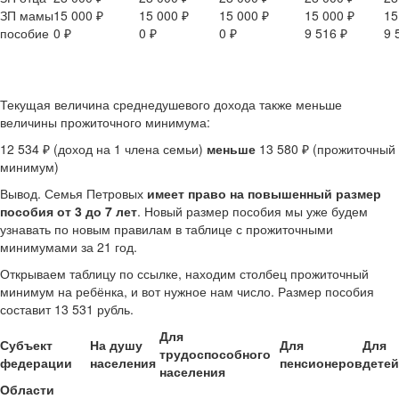
ЗП мамы
15 000 ₽
15 000 ₽
15 000 ₽
15 000 ₽
15
пособие
0 ₽
0 ₽
0 ₽
9 516 ₽
9 
Текущая величина среднедушевого дохода также меньше
величины прожиточного минимума:
12 534 ₽ (доход на 1 члена семьи)
меньше
13 580 ₽ (прожиточный
минимум)
Вывод. Семья Петровых
имеет право на повышенный размер
пособия от 3 до 7 лет
. Новый размер пособия мы уже будем
узнавать по новым правилам в таблице с прожиточными
минимумами за 21 год.
Открываем таблицу по ссылке, находим столбец прожиточный
минимум на ребёнка, и вот нужное нам число. Размер пособия
составит 13 531 рубль.
Для
Субъект
На душу
Для
Для
трудоспособного
федерации
населения
пенсионеров
детей
населения
Области