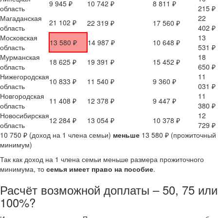
9 945 ₽
10 742 ₽
8 811 ₽
область
215 ₽
Магаданская
22
21 102 ₽
22 319 ₽
17 560 ₽
область
402 ₽
Московская
13
13 580 ₽
14 987 ₽
10 648 ₽
область
531 ₽
Мурманская
18
18 625 ₽
19 391 ₽
15 452 ₽
область
650 ₽
Нижегородская
11
10 833 ₽
11 540 ₽
9 360 ₽
область
031 ₽
Новгородская
11
11 408 ₽
12 378 ₽
9 447 ₽
область
380 ₽
Новосибирская
12
12 284 ₽
13 054 ₽
10 378 ₽
область
729 ₽
10 750 ₽ (доход на 1 члена семьи)
меньше
13 580 ₽ (прожиточный
минимум)
Так как доход на 1 члена семьи меньше размера прожиточного
минимума, то
семья имеет право на пособие
.
Расчёт возможной доплаты – 50, 75 или
100%?