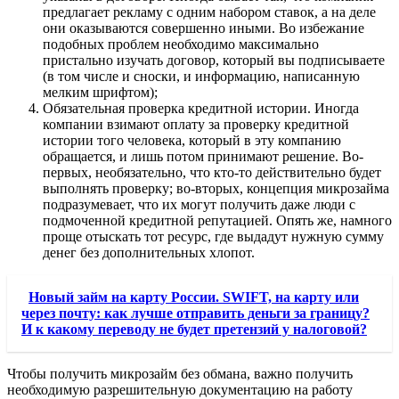
предлагает рекламу с одним набором ставок, а на деле
они оказываются совершенно иными. Во избежание
подобных проблем необходимо максимально
пристально изучать договор, который вы подписываете
(в том числе и сноски, и информацию, написанную
мелким шрифтом);
Обязательная проверка кредитной истории. Иногда
компании взимают оплату за проверку кредитной
истории того человека, который в эту компанию
обращается, и лишь потом принимают решение. Во-
первых, необязательно, что кто-то действительно будет
выполнять проверку; во-вторых, концепция микрозайма
подразумевает, что их могут получить даже люди с
подмоченной кредитной репутацией. Опять же, намного
проще отыскать тот ресурс, где выдадут нужную сумму
денег без дополнительных хлопот.
Новый займ на карту России. SWIFT, на карту или
через почту: как лучше отправить деньги за границу?
И к какому переводу не будет претензий у налоговой?
Чтобы получить микрозайм без обмана, важно получить
необходимую разрешительную документацию на работу