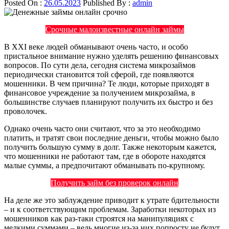
Posted On :
26.05.2023
Published By :
admin
Срочные малоизвестные онлайн займы
В XXI веке людей обманывают очень часто, и особо
пристальное внимание нужно уделять решению финансовых
вопросов. По сути дела, сегодня система микрозаймов
периодически становится той сферой, где появляются
мошенники. В чем причина? Те люди, которые приходят в
финансовое учреждение за получением микрозайма, в
большинстве случаев планируют получить их быстро и без
проволочек.
Однако очень часто они считают, что за это необходимо
платить, и тратят свои последние деньги, чтобы можно было
получить большую сумму в долг. Также некоторым кажется,
что мошенники не работают там, где в обороте находятся
малые суммы, а предпочитают обманывать по-крупному.
Получить займ без проверок онлайн
На деле же это заблуждение приводит к утрате бдительности
– и к соответствующим проблемам. Заработки некоторых из
мошенников как раз-таки строятся на манипуляциях с
мелкими суммами – ведь многие из-за них попросту не будут