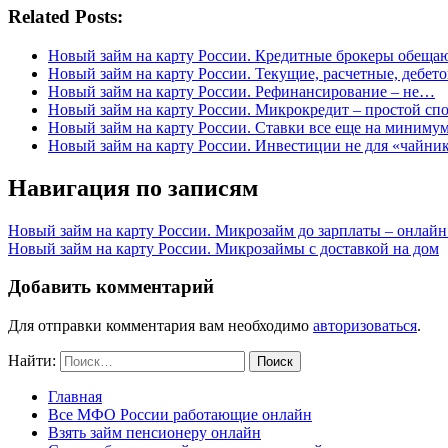
Related Posts:
Новый займ на карту России. Кредитные брокеры обеща
Новый займ на карту России. Текущие, расчетные, дебе
Новый займ на карту России. Рефинансирование – не…
Новый займ на карту России. Микрокредит – простой с
Новый займ на карту России. Ставки все еще на миниму
Новый займ на карту России. Инвестиции не для «чайни
Навигация по записям
Новый займ на карту России. Микрозайм до зарплаты – онлайн
Новый займ на карту России. Микрозаймы с доставкой на дом
Добавить комментарий
Для отправки комментария вам необходимо
авторизоваться
.
Найти:
Главная
Все МФО России работающие онлайн
Взять займ пенсионеру онлайн