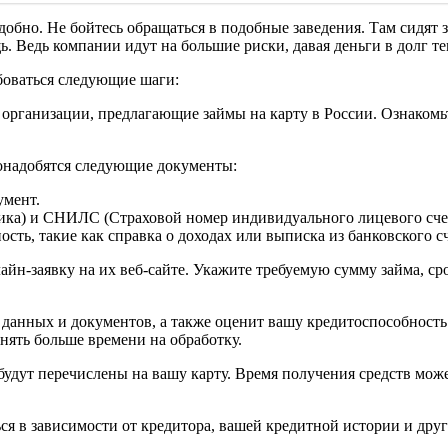
удобно. Не бойтесь обращаться в подобные заведения. Там сидят
 Ведь компании идут на большие риски, давая деньги в долг тем
боваться следующие шаги:
организации, предлагающие займы на карту в России. Ознакомь
онадобятся следующие документы:
умент.
а) и СНИЛС (Страховой номер индивидуального лицевого счет
ь, такие как справка о доходах или выписка из банковского сч
лайн-заявку на их веб-сайте. Укажите требуемую сумму займа, 
данных и документов, а также оценит вашу кредитоспособность
анять больше времени на обработку.
 будут перечислены на вашу карту. Время получения средств мож
ся в зависимости от кредитора, вашей кредитной истории и дру