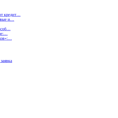
ют кредит…
товые и…
пособ…
ме:…
ков»:…
 заявка