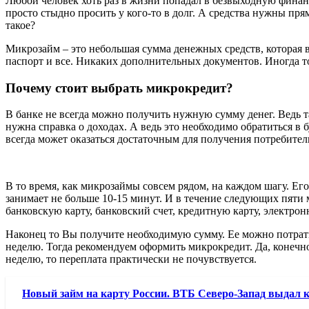
Любой человек хоть раз в жизни попадал в безвыходную финан
просто стыдно просить у кого-то в долг. А средства нужны пря
такое?
Микрозайм – это небольшая сумма денежных средств, которая 
паспорт и все. Никаких дополнительных документов. Иногда 
Почему стоит выбрать микрокредит?
В банке не всегда можно получить нужную сумму денег. Ведь 
нужна справка о доходах. А ведь это необходимо обратиться в 
всегда может оказаться достаточным для получения потребител
В то время, как микрозаймы совсем рядом, на каждом шагу. Ег
занимает не больше 10-15 минут. И в течение следующих пяти
банковскую карту, банковский счет, кредитную карту, электро
Наконец то Вы получите необходимую сумму. Ее можно потратит
неделю. Тогда рекомендуем оформить микрокредит. Да, конечно
неделю, то переплата практически не почувствуется.
Новый займ на карту России. ВТБ Северо-Запад выдал к