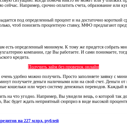
совую ситуацию. Когда помочь никто не может или у близких п
мо сейчас. Например, срочно оплатить счета, образование или ку
выдается под определенный процент и на достаточно короткий с
только, чтоб понизить процентную ставку, МФО предлагают пре
там есть определенный минимум. К тому же придется собрать мн
бухгалтерию компании, где Вы работаете. И сами понимаете, тогд
ьского кредита.
Получить займ без проверок онлайн
о очень удобно можно получить. Просто заполняете заявку с мин
 минут получаете деньги наличными или на свой счет. Деньги о
нные кошельки или через систему денежных переводов. Каждый в
ь на что угодно. Например, Вы увидели вещь, о которой так до
, Вас будет ждать неприятный сюрприз в виде высокой процентно
редитов на 227 млрд. рублей