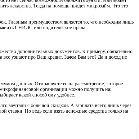
росто нет сейчас возможности одолжить деньги. Или может
пить лекарства. Тогда на помощь придет микрозайм. Что это
рок. Главным преимуществом является то, что необходим лишь
дъявить СНИЛС или водительские права.
ожество дополнительных документов. К примеру, обязательно
а все узнают про Ваш кредит. Зачем Вам это? Да и доход не
имумом данных. Отправляете ее на рассмотрение, которое
т микрофинансовой организации можно получить на:
ыбирает какой способ ему удобнее.
лго мечтали с большой скидкой. А зарплата всего лишь через
й ставки. Но ведь если взять денежные средства только на